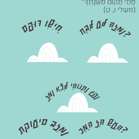
מָתַי תָּקוּם מִשְּׁנָתֶךָ"
סִפּוּר וְשִׂיחַ
(משלי ו, ט)
חֲבָל עַל הַזְמַן?
זְמַן אֵצֶל יְהוֹנָתָן גֶפֶן
כַּמָה זֶה שָׁעָה?
תְקוּעִים בַּזְמַן