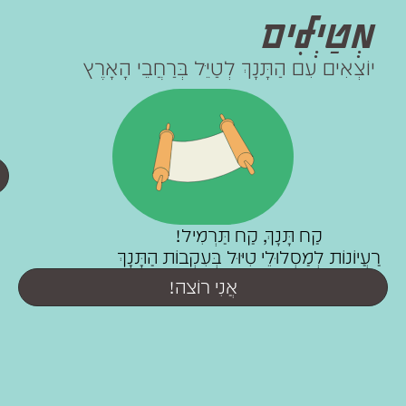
מְטַיְלִים
יוֹצְאִים עִם הַתָּנָךְ לְטַיֵּל בְּרַחֲבֵי הָאָרֶץ
קַח תָּנָךְ, קַח תַּרְמִיל!
רַעֲיוֹנוֹת לְמַסְלוּלֵי טִיּוּל בְּעִקְבוֹת הַתָּנָךְ
אֲנִי רוֹצה!