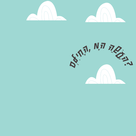
סְלִיחָה, מָה הַשָׁעָה?