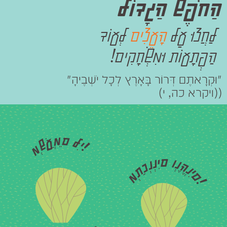
הַחֹפֶשׁ הַגָדוֹל
לַחֲצוּ עַל
הָעֵצִים
לְעוֹד
הַפְתָעוֹת וּמִשְׂחָקִים!
"וּקְרָאתֶם דְּרוֹר בָּאָרֶץ לְכָל יֹשְׁבֶיהָ"
((ויקרא כה, י)
מְשַׁעֲמֵם לִי!
מְתַכְנְנִים וְנֶהֱנִים!