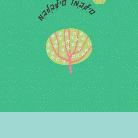
מְבֻלְבָּלִים וּמְבַלִים