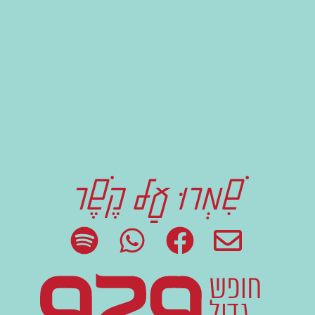
שִׁמְרוּ עַל קֶשֶׁר