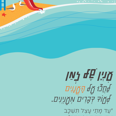
עִנְיָן שֶׁל זְמַן
לַחֲצוּ עַל
הָעֲנָנִים
לְעוֹד דְבָרִים מְעַנְיְנִים.
"עַד מָתַי עָצֵל תִּשְׁכָּב