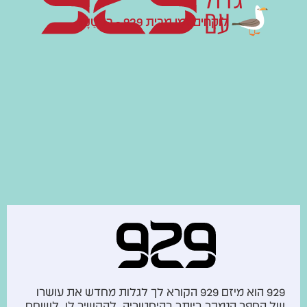
לוֹקְחִים זְמַן מִבֵּית 929 - בַּקְטַנָה
929 הוא מיזם 929 הקורא לך לגלות מחדש את עושרו
של הספר הנמכר ביותר בהיסטוריה. להקשיב לו, לשוחח