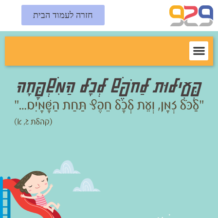
חזרה לעמוד הבית
פְּעִילוּת לַחֹפֶשׁ לְכָל הַמִשְׁפָּחָה